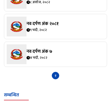
८ असोज, २०८२
नव दर्पण अंक २०८१
९ भदौ, २०८२
नव दर्पण अंक ७
४ भदौ, २०८२
१
सम्बन्धित