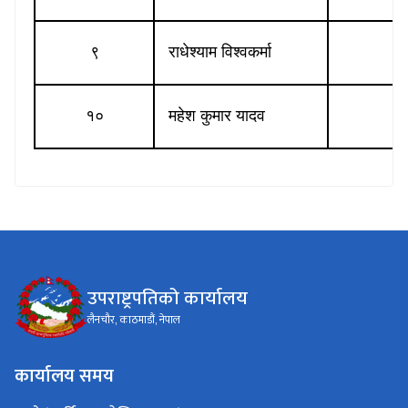
९
राधेश्याम विश्वकर्मा
१०
महेश कुमार यादव
उपराष्ट्रपतिको कार्यालय
लैनचौर, काठमाडौं, नेपाल
कार्यालय समय