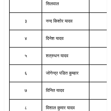
सिलवाल
३
नन्द किशोर यादव
४
दिनेश यादव
स
५
शत्रुधन यादव
६
जोगेन्द्र पडित कुम्हार
७
विनित यादव
८
विशाल कुमार यादव