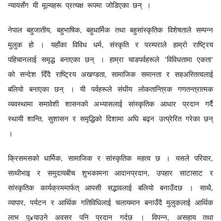
न्यायसँग
यी
मूल्यहरू
प्रत्यक्ष
रूपमा
जोडिएका
छन्
।
नेपाल
बहुजातीय
बहुभाषिक
बहुधार्मिक
तथा
बहुसांस्कृतिक
विशेषताले
सम्पन्न
,
,
मुलुक
हो
।
यहाँका
विविध
धर्म
संस्कृति
र
परम्पराले
हाम्रो
राष्ट्रिय
,
पहिचानलाई
समृद्ध
बनाएका
छन्
।
हाम्रा
चाडपर्वहरूले
विविधतामा
एकता
‘
’
को
सन्देश
दिँदै
राष्ट्रिय
अखण्डता
सामाजिक
समानता
र
सहअस्तित्वलाई
,
बलियो
बनाएका
छन्
।
यी
पर्वहरूले
संघीय
लोकतान्त्रिक
गणतन्त्रात्मक
व्यवस्थामा
समावेशी
शासनको
अभ्यासलाई
सांस्कृतिक
आधार
प्रदान
गर्दै
स्थायी
शान्ति
सुशासन
र
समृद्धिको
दिशामा
अघि
बढ्न
उत्प्रेरित
गरेका
छन्
,
।
क्रिसमसको
धार्मिक
सामाजिक
र
सांस्कृतिक
महत्व
छ
।
यसले
परिवार
,
,
साथीभाइ
र
समुदायबीच
शुभकामना
आदानप्रदान
उपहार
साटासाट
र
,
सांस्कृतिक
कार्यक्रममार्फत्
आपसी
सद्भावलाई
बलियो
बनाउँदछ
।
साथै
,
व्यापार
पर्यटन
र
आर्थिक
गतिविधिलाई
चलायमान
बनाउँदै
मुलुकलाई
आर्थिक
,
लाभ
पु
याउने
अवसर
पनि
प्रदान
गर्दछ
।
विपन्न
असहाय
तथा
¥
,