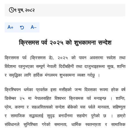
९ पुष, २०८२
A
A
क्रिसमस
पर्व
२०२५
को
शुभकामना
सन्देश
क्रिसमस
पर्व
क्रिसमस
डे
२०२५
को
पावन
अवसरमा
स्वदेश
तथा
(
),
विदेशमा
रहनुभएका
सम्पूर्ण
नेपाली
दिदीबहिनी
तथा
दाजुभाइहरूमा
सुख
शान्ति
,
र
समृद्धिका
लागि
हार्दिक
मंगलमय
शुभकामना
व्यक्त
गर्दछु
।
क्रिश्चियन
धर्मका
प्रवर्तक
इसा
मसीहको
जन्म
दिवसका
रूपमा
हरेक
वर्ष
डिसेम्बर
२५
मा
नेपालसहित
विश्वभर
क्रिसमस
पर्व
मनाइन्छ
।
शान्ति
,
प्रेम
करुणा
र
सहअस्तित्वको
सन्देश
बोकेको
यस
पर्वले
मानवता
सहिष्णुता
,
,
र
सामाजिक
सद्भावलाई
सुदृढ
बनाउँनमा
सहयोग
पुगेको
छ
।
हाम्रो
संविधानले
सुनिश्चित
गरेको
समानता
धार्मिक
स्वतन्त्रता
र
सामाजिक
,