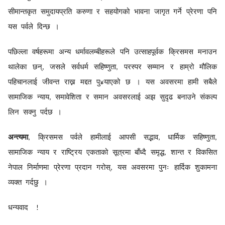
सीमान्तकृत
समुदायप्रति
करुणा
र
सहयोगको
भावना
जागृत
गर्ने
प्रेरणा
पनि
यस
पर्वले
दिन्छ
।
पछिल्ला
वर्षहरूमा
अन्य
धर्मावलम्बीहरूले
पनि
उत्साहपूर्वक
क्रिसमस
मनाउन
थालेका
छन्
जसले
सर्वधर्म
सहिष्णुता
परस्पर
सम्मान
र
हाम्रो
मौलिक
,
,
पहिचानलाई
जीवन्त
राख्न
मद्दत
पु
याएको
छ
।
यस
अवसरमा
हामी
सबैले
¥
सामाजिक
न्याय
समावेशिता
र
समान
अवसरलाई
अझ
सुदृढ
बनाउने
संकल्प
,
लिन
सक्नु
पर्दछ
।
अन्त्यमा
क्रिसमस
पर्वले
हामीलाई
आपसी
सद्भाव
धार्मिक
सहिष्णुता
,
,
,
सामाजिक
न्याय
र
राष्ट्रिय
एकताको
सूत्रमा
बाँध्दै
समृद्ध
शान्त
र
विकसित
,
नेपाल
निर्माणमा
प्रेरणा
प्रदान
गरोस्
यस
अवसरमा
पुनः
हार्दिक
शुकामना
,
व्यक्त
गर्दछु
।
धन्यवाद
!