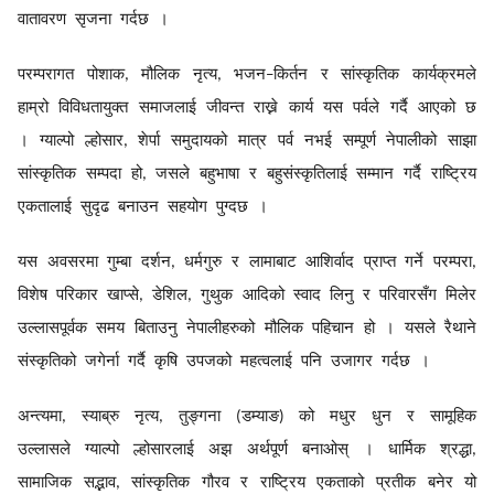
वातावरण
सृजना
गर्दछ
।
परम्परागत
पोशाक
मौलिक
नृत्य
भजन
किर्तन
र
सांस्कृतिक
कार्यक्रमले
,
,
–
हाम्रो
विविधतायुक्त
समाजलाई
जीवन्त
राख्ने
कार्य
यस
पर्वले
गर्दै
आएको
छ
।
ग्याल्पो
ल्होसार
शेर्पा
समुदायको
मात्र
पर्व
नभई
सम्पूर्ण
नेपालीको
साझा
,
सांस्कृतिक
सम्पदा
हो
जसले
बहुभाषा
र
बहुसंस्कृतिलाई
सम्मान
गर्दै
राष्ट्रिय
,
एकतालाई
सुदृढ
बनाउन
सहयोग
पुग्दछ
।
यस
अवसरमा
गुम्बा
दर्शन
धर्मगुरु
र
लामाबाट
आशिर्वाद
प्राप्त
गर्ने
परम्परा
,
,
विशेष
परिकार
खाप्से
डेशिल
गुथुक
आदिको
स्वाद
लिनु
र
परिवारसँग
मिलेर
,
,
उल्लासपूर्वक
समय
बिताउनु
नेपालीहरुको
मौलिक
पहिचान
हो
।
यसले
रैथाने
संस्कृतिको
जगेर्ना
गर्दै
कृषि
उपजको
महत्वलाई
पनि
उजागर
गर्दछ
।
अन्त्यमा
स्याब्रु
नृत्य
तुङ्गना
डम्याङ
को
मधुर
धुन
र
सामूहिक
,
,
(
)
उल्लासले
ग्याल्पो
ल्होसारलाई
अझ
अर्थपूर्ण
बनाओस्
।
धार्मिक
श्रद्धा
,
सामाजिक
सद्भाव
सांस्कृतिक
गौरव
र
राष्ट्रिय
एकताको
प्रतीक
बनेर
यो
,