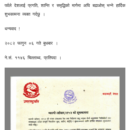
पर्वले
देशलाई
प्रगति
शान्ति
र
समृद्धिको
मार्गमा
अघि
बढाओस्
भन्ने
हार्दिक
,
शुभकामना
व्यक्त
गर्दछु
।
धन्यवाद
!
२०८२
फागुन
०६
गते
बुधबार
।
ने
सं
११४६
चिल्लाथ्व
प्रतिपदा
।
.
.
,