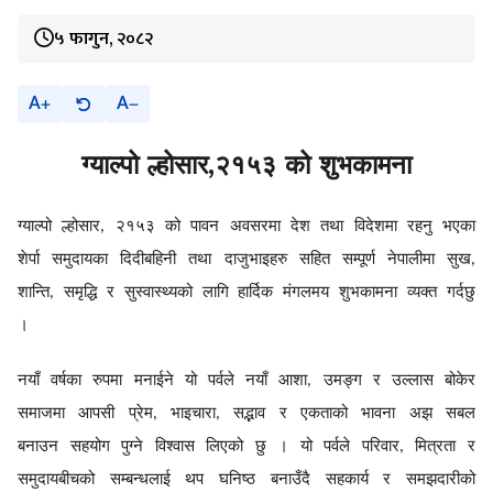
५ फागुन, २०८२
A
A
,
ग्याल्पो
ल्होसार
२१५३
को
शुभकामना
ग्याल्पो
ल्होसार
२१५३
को
पावन
अवसरमा
देश
तथा
विदेशमा
रहनु
भएका
,
शेर्पा
समुदायका
दिदीबहिनी
तथा
दाजुभाइहरु
सहित
सम्पूर्ण
नेपालीमा
सुख
,
शान्ति
समृद्धि
र
सुस्वास्थ्यको
लागि
हार्दिक
मंगलमय
शुभकामना
व्यक्त
गर्दछु
,
।
नयाँ
वर्षका
रुपमा
मनाईने
यो
पर्वले
नयाँ
आशा
उमङ्ग
र
उल्लास
बोकेर
,
समाजमा
आपसी
प्रेम
भाइचारा
सद्भाव
र
एकताको
भावना
अझ
सबल
,
,
बनाउन
सहयोग
पुग्ने
विश्वास
लिएको
छु
।
यो
पर्वले
परिवार
मित्रता
र
,
समुदायबीचको
सम्बन्धलाई
थप
घनिष्ठ
बनाउँदै
सहकार्य
र
समझदारीको